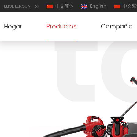
中文简体
English
中文繁
ELIGE LENGUA
Hogar
Productos
Compañía