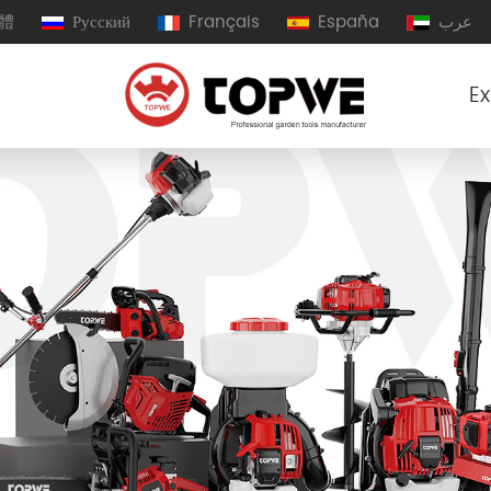
體
Русский
Français
España
عرب
Ex