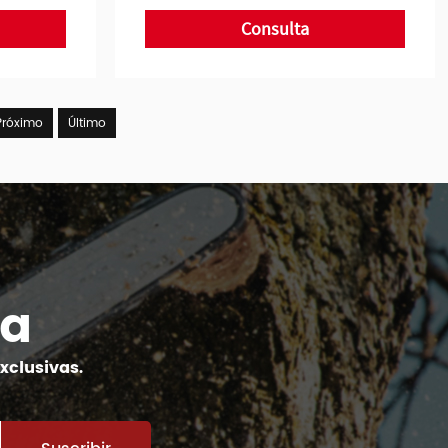
Consulta
Próximo
Último
da
xclusivas.